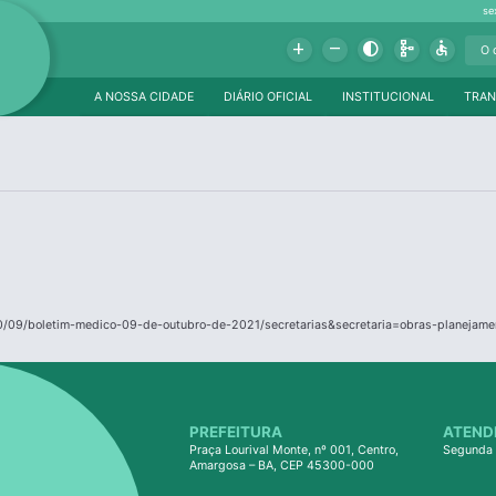
se
Add
Remove
Contrast
Schema
Accessible
A NOSSA CIDADE
DIÁRIO OFICIAL
INSTITUCIONAL
TRAN
10/09/boletim-medico-09-de-outubro-de-2021/secretarias&secretaria=obras-planejame
PREFEITURA
ATEND
Praça Lourival Monte, nº 001, Centro,
Segunda 
Amargosa – BA, CEP 45300-000