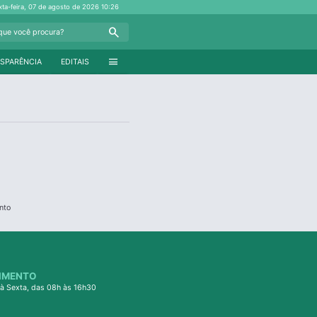
xta-feira, 07 de agosto de 2026
10:26
Search
menu
SPARÊNCIA
EDITAIS
nto
IMENTO
à Sexta, das 08h às 16h30