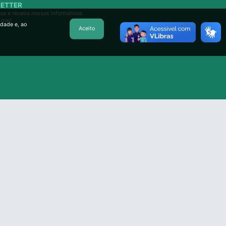
ETTER
se e receba nossos informativos
-mail
idade e, ao
Aceito