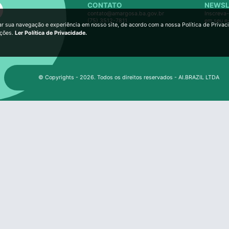
CONTATO
NEWSL
contato@amargosa.ba.gov.br
Inscreva-
(75) 3512-7811
em seu e
ar sua navegação e experiência em nosso site, de acordo com a nossa Política de Privac
ições.
Ler Política de Privacidade.
© Copyrights - 2026. Todos os direitos reservados - AI.BRAZIL LTDA