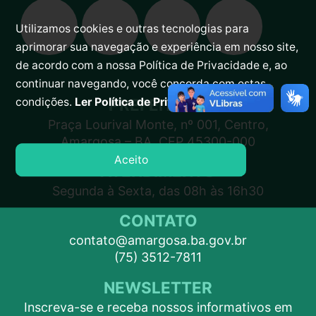
Utilizamos cookies e outras tecnologias para
aprimorar sua navegação e experiência em nosso site,
de acordo com a nossa Política de Privacidade e, ao
continuar navegando, você concorda com estas
PREFEITURA
condições.
Ler Política de Privacidade.
Praça Lourival Monte, nº 001, Centro,
Amargosa – BA, CEP 45300-000
Aceito
ATENDIMENTO
Segunda à Sexta, das 08h às 16h30
CONTATO
contato@amargosa.ba.gov.br
(75) 3512-7811
NEWSLETTER
Inscreva-se e receba nossos informativos em