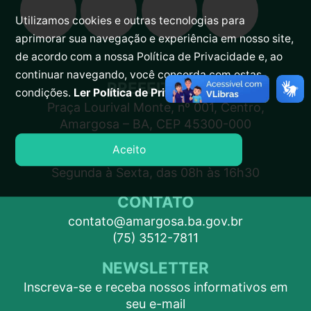
Utilizamos cookies e outras tecnologias para
aprimorar sua navegação e experiência em nosso site,
de acordo com a nossa Política de Privacidade e, ao
continuar navegando, você concorda com estas
PREFEITURA
condições.
Ler Política de Privacidade.
Praça Lourival Monte, nº 001, Centro,
Amargosa – BA, CEP 45300-000
Aceito
ATENDIMENTO
Segunda à Sexta, das 08h às 16h30
CONTATO
contato@amargosa.ba.gov.br
(75) 3512-7811
NEWSLETTER
Inscreva-se e receba nossos informativos em
seu e-mail