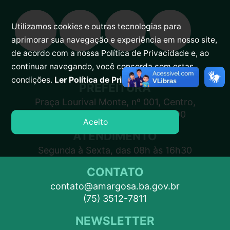
Utilizamos cookies e outras tecnologias para
aprimorar sua navegação e experiência em nosso site,
de acordo com a nossa Política de Privacidade e, ao
continuar navegando, você concorda com estas
condições.
Ler Política de Privacidade.
PREFEITURA
Praça Lourival Monte, nº 001, Centro,
Amargosa – BA, CEP 45300-000
Aceito
ATENDIMENTO
Segunda à Sexta, das 08h às 16h30
CONTATO
contato@amargosa.ba.gov.br
(75) 3512-7811
NEWSLETTER