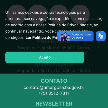
Utilizamos cookies e outras tecnologias para
aprimorar sua navegação e experiência em nosso site,
de acordo com a nossa Política de Privacidade e, ao
continuar navegando, você concorda com estas
condições.
Ler Política de Privacidade.
PREFEITURA
Praça Lourival Monte, nº 001, Centro,
Amargosa – BA, CEP 45300-000
Aceito
ATENDIMENTO
Segunda à Sexta, das 08h às 16h30
CONTATO
contato@amargosa.ba.gov.br
(75) 3512-7811
NEWSLETTER