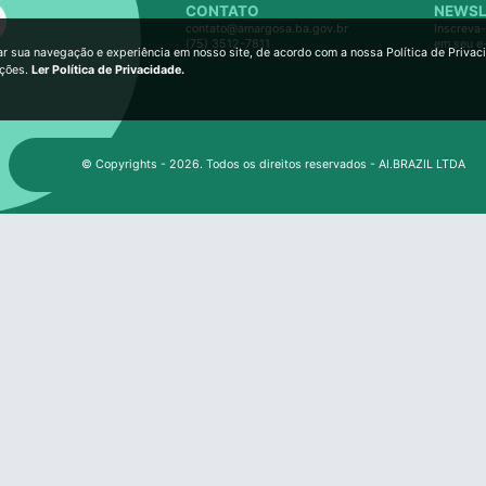
CONTATO
NEWSL
contato@amargosa.ba.gov.br
Inscreva-
(75) 3512-7811
em seu e
ar sua navegação e experiência em nosso site, de acordo com a nossa Política de Privac
ições.
Ler Política de Privacidade.
© Copyrights - 2026. Todos os direitos reservados - AI.BRAZIL LTDA