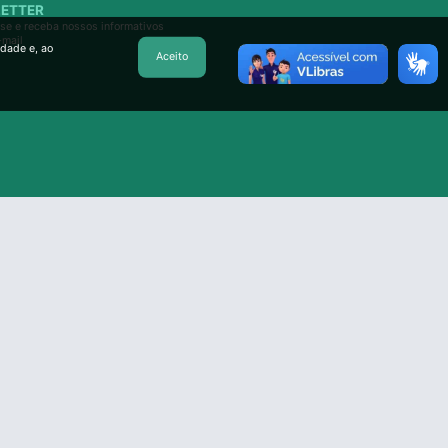
ETTER
se e receba nossos informativos
-mail
idade e, ao
Aceito