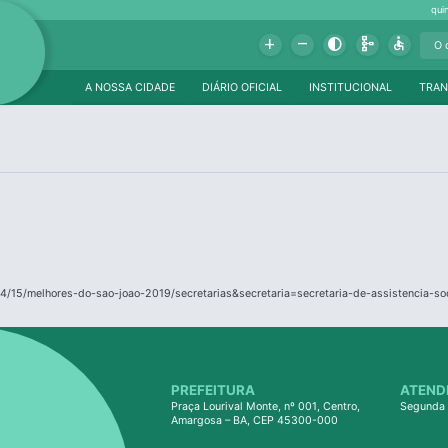
qui
Add
Remove
Contrast
Schema
Accessible
A NOSSA CIDADE
DIÁRIO OFICIAL
INSTITUCIONAL
TRAN
4/15/melhores-do-sao-joao-2019/secretarias&secretaria=secretaria-de-assistencia-so
PREFEITURA
ATEND
Praça Lourival Monte, nº 001, Centro,
Segunda 
Amargosa – BA, CEP 45300-000