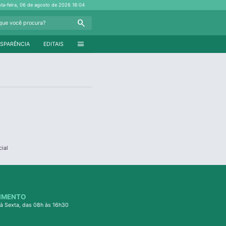
nta-feira, 06 de agosto de 2026
18:04
Search
menu
SPARÊNCIA
EDITAIS
cial
IMENTO
à Sexta, das 08h às 16h30