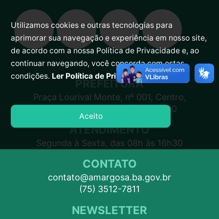
Utilizamos cookies e outras tecnologias para
aprimorar sua navegação e experiência em nosso site,
de acordo com a nossa Política de Privacidade e, ao
continuar navegando, você concorda com estas
condições.
Ler Política de Privacidade.
PREFEITURA
Praça Lourival Monte, nº 001, Centro,
Amargosa – BA, CEP 45300-000
Aceito
ATENDIMENTO
Segunda à Sexta, das 08h às 16h30
CONTATO
contato@amargosa.ba.gov.br
(75) 3512-7811
NEWSLETTER