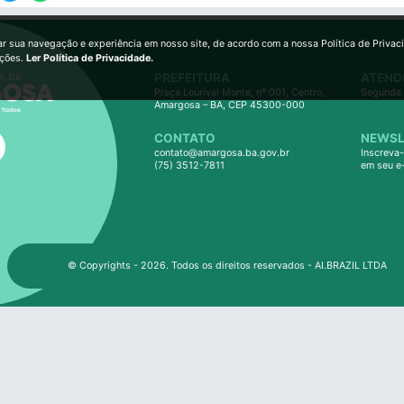
ar sua navegação e experiência em nosso site, de acordo com a nossa Política de Privac
ições.
Ler Política de Privacidade.
PREFEITURA
ATEND
Praça Lourival Monte, nº 001, Centro,
Segunda 
Amargosa – BA, CEP 45300-000
CONTATO
NEWSL
contato@amargosa.ba.gov.br
Inscreva-
(75) 3512-7811
em seu e
© Copyrights - 2026. Todos os direitos reservados - AI.BRAZIL LTDA