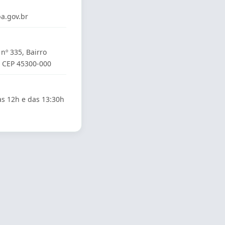
a.gov.br
 nº 335, Bairro
, CEP 45300-000
às 12h e das 13:30h