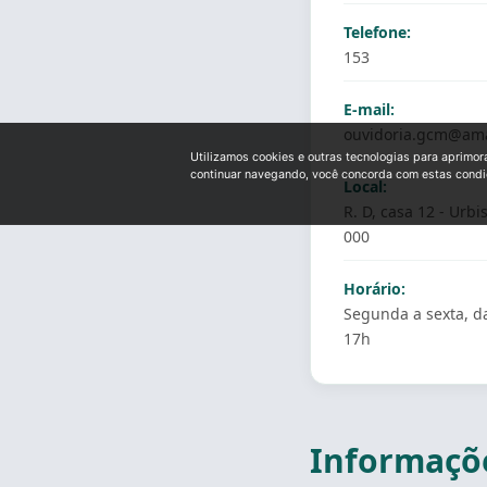
Telefone:
153
E-mail:
ouvidoria.gcm@ama
Utilizamos cookies e outras tecnologias para aprimor
continuar navegando, você concorda com estas cond
Local:
R. D, casa 12 - Urbi
000
Horário:
Segunda a sexta, d
17h
Informaçõe