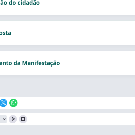
ção do cidadão
osta
to da Manifestação
play_arrow
stop