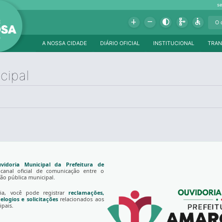
se
Add
Remove
Contrast
Schema
Accessible
A NOSSA CIDADE
DIÁRIO OFICIAL
INSTITUCIONAL
TRAN
cipal
vidoria Municipal da Prefeitura de
canal oficial de comunicação entre o
ção pública municipal.
ia, você pode registrar
reclamações,
elogios e solicitações
relacionados aos
ipais.