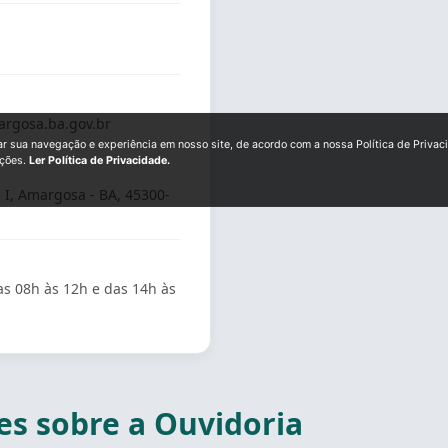
rgosa.ba.gov.br
ar sua navegação e experiência em nosso site, de acordo com a nossa Política de Privac
ições.
Ler Política de Privacidade.
s I, Amargosa - BA, 45300-
as 08h às 12h e das 14h às
s sobre a Ouvidoria