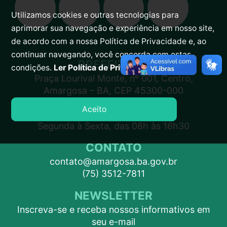
Utilizamos cookies e outras tecnologias para
aprimorar sua navegação e experiência em nosso site,
de acordo com a nossa Política de Privacidade e, ao
continuar navegando, você concorda com estas
PREFEITURA
condições.
Ler Política de Privacidade.
Praça Lourival Monte, nº 001, Centro,
Amargosa – BA, CEP 45300-000
Aceito
ATENDIMENTO
Segunda à Sexta, das 08h às 16h30
CONTATO
contato@amargosa.ba.gov.br
(75) 3512-7811
NEWSLETTER
Inscreva-se e receba nossos informativos em
seu e-mail