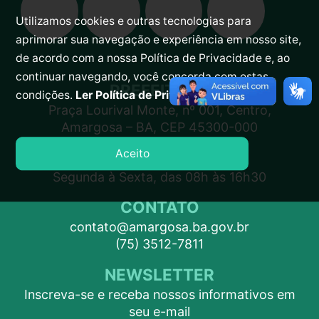
Utilizamos cookies e outras tecnologias para
aprimorar sua navegação e experiência em nosso site,
de acordo com a nossa Política de Privacidade e, ao
continuar navegando, você concorda com estas
PREFEITURA
condições.
Ler Política de Privacidade.
Praça Lourival Monte, nº 001, Centro,
Amargosa – BA, CEP 45300-000
Aceito
ATENDIMENTO
Segunda à Sexta, das 08h às 16h30
CONTATO
contato@amargosa.ba.gov.br
(75) 3512-7811
NEWSLETTER
Inscreva-se e receba nossos informativos em
seu e-mail