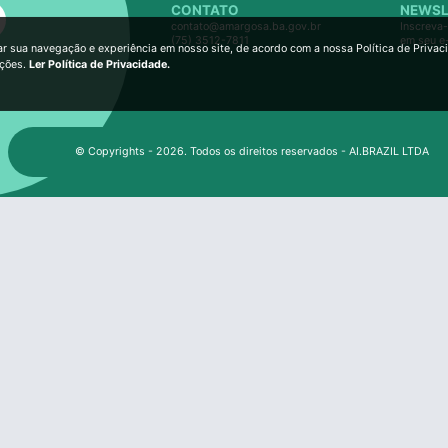
CONTATO
NEWSL
contato@amargosa.ba.gov.br
Inscreva-
(75) 3512-7811
em seu e
ar sua navegação e experiência em nosso site, de acordo com a nossa Política de Privac
ições.
Ler Política de Privacidade.
© Copyrights - 2026. Todos os direitos reservados - AI.BRAZIL LTDA