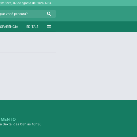
exta-feira, 07 de agosto de 2026
17:14
Search
menu
SPARÊNCIA
EDITAIS
IMENTO
à Sexta, das 08h às 16h30