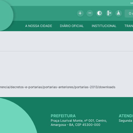
s
Add
Remove
Contrast
Schema
Accessible
A NOSSA CIDADE
DIÁRIO OFICIAL
INSTITUCIONAL
TRAN
rencia/decretos-e-portarias/portarias-anteriores/portarias-2013/downloads
PREFEITURA
ATEND
Praça Lourival Monte, nº 001, Centro,
Segunda 
Amargosa – BA, CEP 45300-000