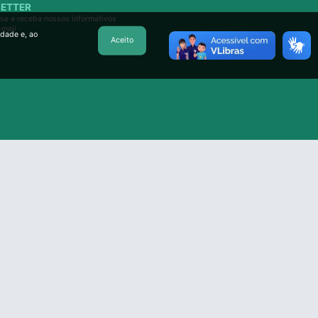
ETTER
se e receba nossos informativos
-mail
idade e, ao
Aceito