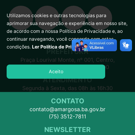
Utilizamos cookies e outras tecnologias para
aprimorar sua navegação e experiência em nosso site,
de acordo com a nossa Política de Privacidade e, ao
continuar navegando, você concorda com estas
condições.
Ler Política de Privacidade.
PREFEITURA
Praça Lourival Monte, nº 001, Centro,
Amargosa – BA, CEP 45300-000
Aceito
ATENDIMENTO
Segunda à Sexta, das 08h às 16h30
CONTATO
contato@amargosa.ba.gov.br
(75) 3512-7811
NEWSLETTER