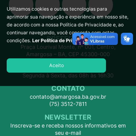
Utilizamos cookies e outras tecnologias para
aprimorar sua navegação e experiência em nosso site,
de acordo com a nossa Política de Privacidade e, ao
continuar navegando, você concorda com estas
PREFEITURA
condições.
Ler Política de Privacidade.
Praça Lourival Monte, nº 001, Centro,
Amargosa – BA, CEP 45300-000
Aceito
ATENDIMENTO
Segunda à Sexta, das 08h às 16h30
CONTATO
contato@amargosa.ba.gov.br
(75) 3512-7811
NEWSLETTER
Inscreva-se e receba nossos informativos em
seu e-mail