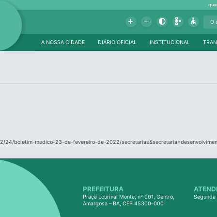
qua
Add
Remove
Contrast
Schema
Accessible
A NOSSA CIDADE
DIÁRIO OFICIAL
INSTITUCIONAL
TRAN
2/24/boletim-medico-23-de-fevereiro-de-2022/secretarias&secretaria=desenvolviment
PREFEITURA
ATEND
Praça Lourival Monte, nº 001, Centro,
Segunda 
Amargosa – BA, CEP 45300-000