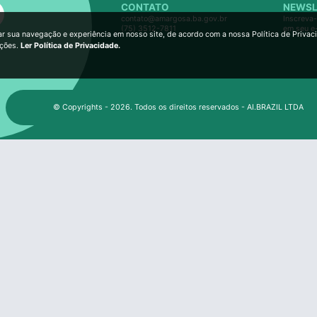
CONTATO
NEWSL
contato@amargosa.ba.gov.br
Inscreva-
(75) 3512-7811
em seu e
ar sua navegação e experiência em nosso site, de acordo com a nossa Política de Privac
ições.
Ler Política de Privacidade.
© Copyrights - 2026. Todos os direitos reservados - AI.BRAZIL LTDA