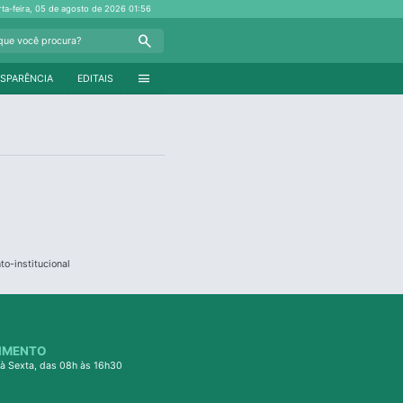
rta-feira, 05 de agosto de 2026
01:56
Search
menu
SPARÊNCIA
EDITAIS
o-institucional
IMENTO
à Sexta, das 08h às 16h30