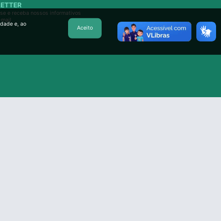
ETTER
se e receba nossos informativos
-mail
idade e, ao
Aceito