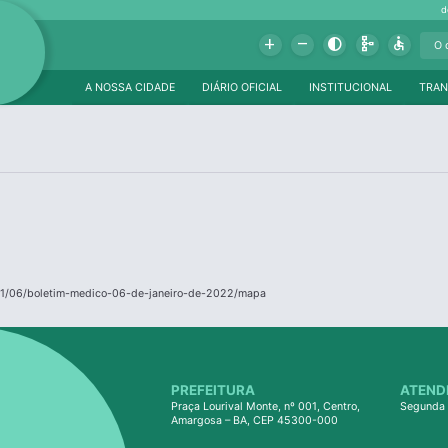
d
Add
Remove
Contrast
Schema
Accessible
A NOSSA CIDADE
DIÁRIO OFICIAL
INSTITUCIONAL
TRAN
01/06/boletim-medico-06-de-janeiro-de-2022/mapa
PREFEITURA
ATEND
Praça Lourival Monte, nº 001, Centro,
Segunda 
Amargosa – BA, CEP 45300-000