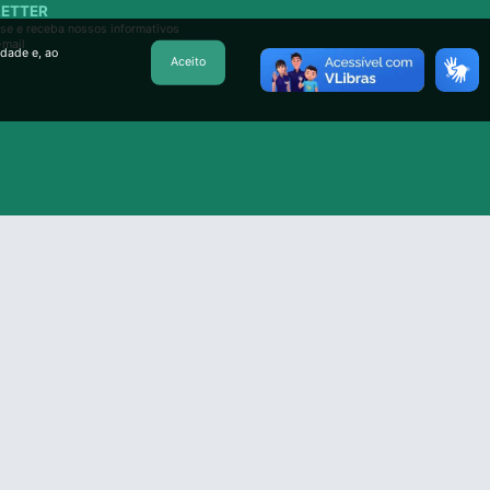
ETTER
se e receba nossos informativos
-mail
idade e, ao
Aceito