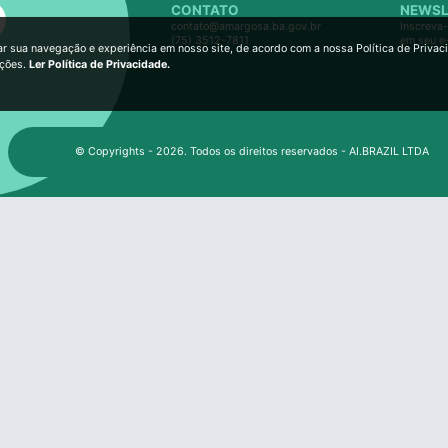
CONTATO
NEWSL
contato@amargosa.ba.gov.br
Inscreva-
(75) 3512-7811
em seu e
ar sua navegação e experiência em nosso site, de acordo com a nossa Política de Privac
ições.
Ler Política de Privacidade.
© Copyrights - 2026. Todos os direitos reservados - AI.BRAZIL LTDA