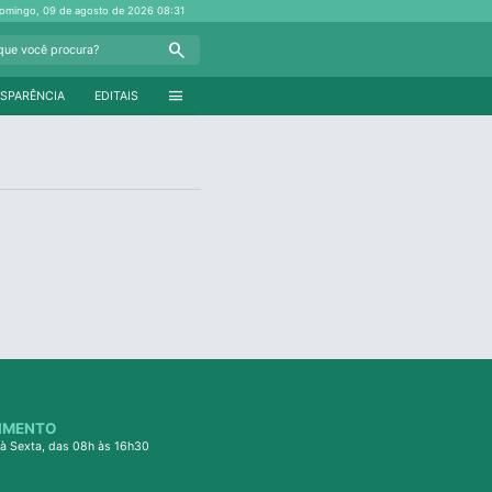
omingo, 09 de agosto de 2026
08:31
Search
menu
SPARÊNCIA
EDITAIS
IMENTO
à Sexta, das 08h às 16h30