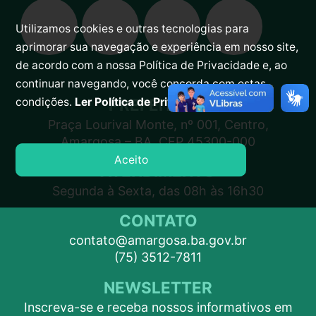
Utilizamos cookies e outras tecnologias para
aprimorar sua navegação e experiência em nosso site,
de acordo com a nossa Política de Privacidade e, ao
continuar navegando, você concorda com estas
PREFEITURA
condições.
Ler Política de Privacidade.
Praça Lourival Monte, nº 001, Centro,
Amargosa – BA, CEP 45300-000
Aceito
ATENDIMENTO
Segunda à Sexta, das 08h às 16h30
CONTATO
contato@amargosa.ba.gov.br
(75) 3512-7811
NEWSLETTER
Inscreva-se e receba nossos informativos em