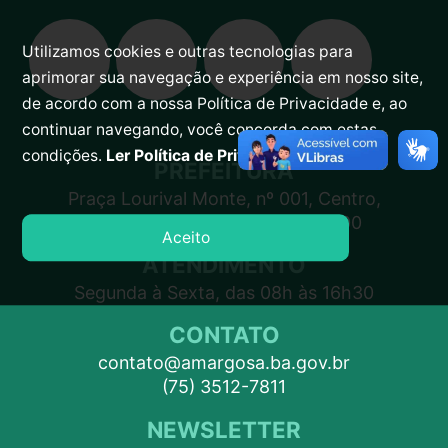
Utilizamos cookies e outras tecnologias para
aprimorar sua navegação e experiência em nosso site,
de acordo com a nossa Política de Privacidade e, ao
continuar navegando, você concorda com estas
condições.
Ler Política de Privacidade.
PREFEITURA
Praça Lourival Monte, nº 001, Centro,
Amargosa – BA, CEP 45300-000
Aceito
ATENDIMENTO
Segunda à Sexta, das 08h às 16h30
CONTATO
contato@amargosa.ba.gov.br
(75) 3512-7811
NEWSLETTER