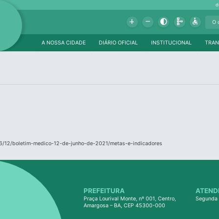
d
Add
Remove
Contrast
Schema
Accessible
A NOSSA CIDADE
DIÁRIO OFICIAL
INSTITUCIONAL
TRAN
06/12/boletim-medico-12-de-junho-de-2021/metas-e-indicadores
PREFEITURA
ATEND
Praça Lourival Monte, nº 001, Centro,
Segunda 
Amargosa – BA, CEP 45300-000