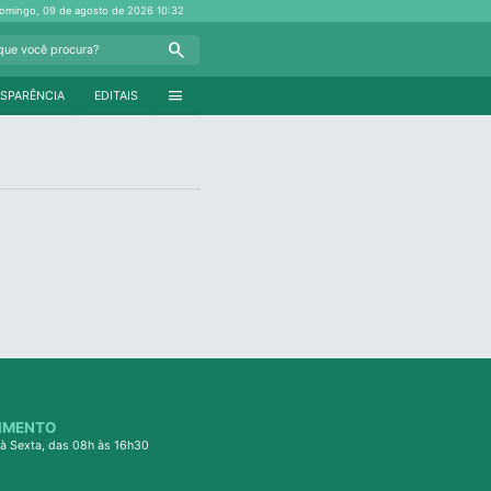
omingo, 09 de agosto de 2026
10:32
Search
menu
SPARÊNCIA
EDITAIS
IMENTO
à Sexta, das 08h às 16h30