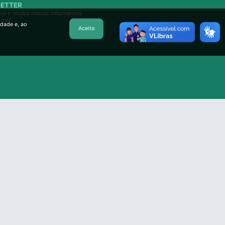
ETTER
se e receba nossos informativos
-mail
idade e, ao
Aceito