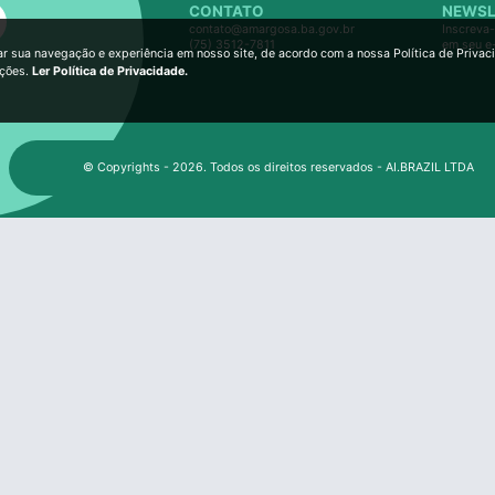
CONTATO
NEWSL
contato@amargosa.ba.gov.br
Inscreva-
(75) 3512-7811
em seu e
ar sua navegação e experiência em nosso site, de acordo com a nossa Política de Privac
ições.
Ler Política de Privacidade.
© Copyrights - 2026. Todos os direitos reservados - AI.BRAZIL LTDA