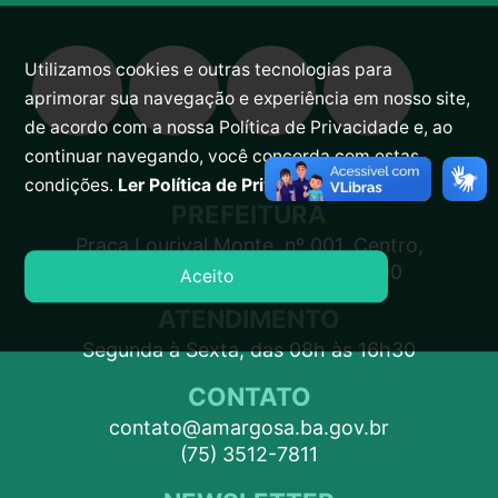
Utilizamos cookies e outras tecnologias para
aprimorar sua navegação e experiência em nosso site,
de acordo com a nossa Política de Privacidade e, ao
continuar navegando, você concorda com estas
condições.
Ler Política de Privacidade.
PREFEITURA
Praça Lourival Monte, nº 001, Centro,
Amargosa – BA, CEP 45300-000
Aceito
ATENDIMENTO
Segunda à Sexta, das 08h às 16h30
CONTATO
contato@amargosa.ba.gov.br
(75) 3512-7811