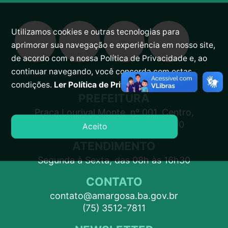
Utilizamos cookies e outras tecnologias para
aprimorar sua navegação e experiência em nosso site,
de acordo com a nossa Política de Privacidade e, ao
continuar navegando, você concorda com estas
condições.
Ler Política de Privacidade.
PREFEITURA
Praça Lourival Monte, nº 001, Centro,
Amargosa – BA, CEP 45300-000
Aceito
ATENDIMENTO
Segunda à Sexta, das 08h às 16h30
CONTATO
contato@amargosa.ba.gov.br
(75) 3512-7811