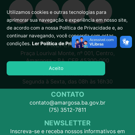
Utilizamos cookies e outras tecnologias para
aprimorar sua navegação e experiência em nosso site,
de acordo com a nossa Política de Privacidade e, ao
continuar navegando, você concorda com estas
PREFEITURA
condições.
Ler Política de Privacidade.
Praça Lourival Monte, nº 001, Centro,
Amargosa – BA, CEP 45300-000
Aceito
ATENDIMENTO
Segunda à Sexta, das 08h às 16h30
CONTATO
contato@amargosa.ba.gov.br
(75) 3512-7811
NEWSLETTER
Inscreva-se e receba nossos informativos em