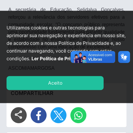
A secretária de Educação, Selidalva Gonçalves,
reforçou a relevância dos servidores efetivos para a
comunidade escolar. “O concurso público representa
Utilizamos cookies e outras tecnologias para
uma oportunidade fundamental para garantir qualidade
aprimorar sua navegação e experiência em nosso site,
e estabilidade no ensino, além de reafirmar nosso
de acordo com a nossa Política de Privacidade e, ao
compromisso com uma educação de excelência”.
continuar navegando, você concorda com estas
condições.
Ler Política de Privacidade.
ASCOM/AMARGOSA
Aceito
COMPARTILHAR
share