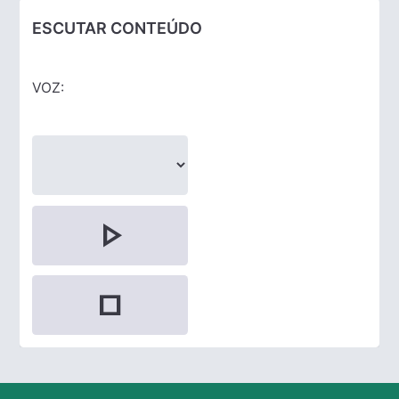
ESCUTAR CONTEÚDO
VOZ:
play_arrow
stop