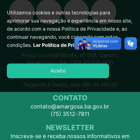
Utilizamos cookies e outras tecnologias para
aprimorar sua navegação e experiência em nosso site,
de acordo com a nossa Política de Privacidade e, ao
continuar navegando, você concorda com estas
PREFEITURA
condições.
Ler Política de Privacidade.
Praça Lourival Monte, nº 001, Centro,
Amargosa – BA, CEP 45300-000
Aceito
ATENDIMENTO
Segunda à Sexta, das 08h às 16h30
CONTATO
contato@amargosa.ba.gov.br
(75) 3512-7811
NEWSLETTER
Inscreva-se e receba nossos informativos em